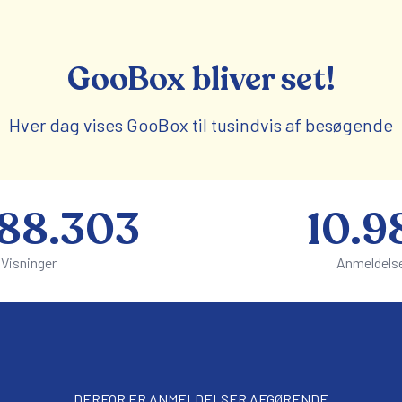
GooBox bliver set!
Hver dag vises GooBox til tusindvis af besøgende
188.328
10.9
Visninger
Anmeldels
DERFOR ER ANMELDELSER AFGØRENDE