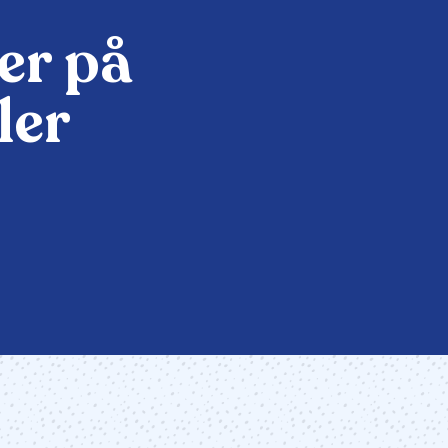
er på
ler