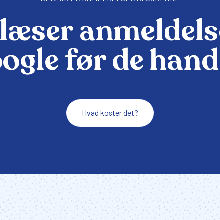
læser anmeldels
ogle før de hand
Hvad koster det?