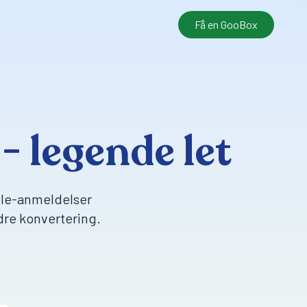
Få en GooBox
- legende let
le-anmeldelser
dre konvertering.